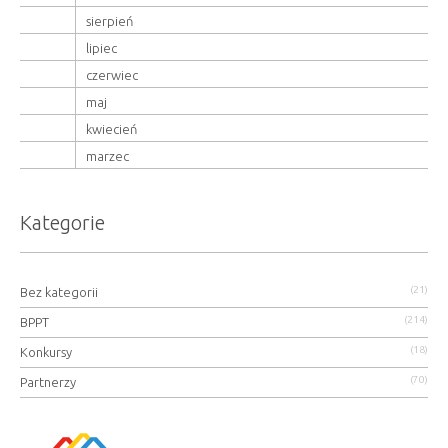
sierpień
lipiec
czerwiec
maj
kwiecień
marzec
Kategorie
(21)
Bez kategorii
(214)
BPPT
(18)
Konkursy
(70)
Partnerzy