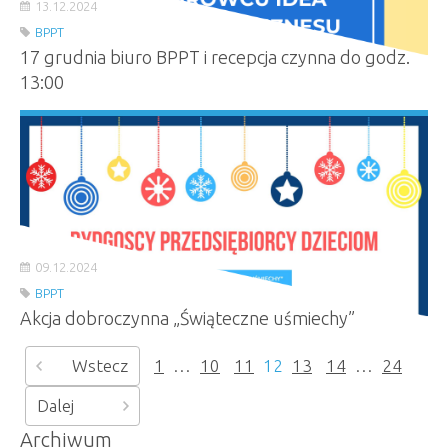
13.12.2024
BPPT
17 grudnia biuro BPPT i recepcja czynna do godz.
13:00
09.12.2024
BPPT
Akcja dobroczynna „Świąteczne uśmiechy”
Wstecz
1
…
10
11
12
13
14
…
24
Dalej
Archiwum