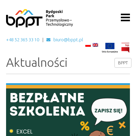
+48 52 365 33 10
biuro@bppt.pl
Aktualności
BPPT