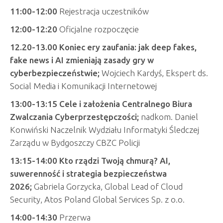
11:00-12:00
Rejestracja uczestników
12:00-12:20
Oficjalne rozpoczęcie
12.20-13.00
Koniec ery zaufania: jak deep fakes,
fake news i AI zmieniają zasady gry w
cyberbezpieczeństwie;
Wojciech Kardyś, Ekspert ds.
Social Media i Komunikacji Internetowej
13:00-13:15 Cele i założenia Centralnego Biura
Zwalczania Cyberprzestępczości;
nadkom. Daniel
Konwiński Naczelnik Wydziału Informatyki Śledczej
Zarządu w Bydgoszczy CBZC Policji
13:15-14:00
Kto rządzi Twoją chmurą? AI,
suwerenność i strategia bezpieczeństwa
2026;
Gabriela Gorzycka, Global Lead of Cloud
Security, A
tos Poland Global Services Sp. z o.o.
14:00-14:30
Przerwa