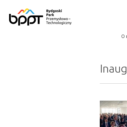
O 
Inaug