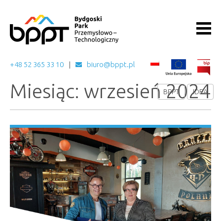
+48 52 365 33 10
biuro@bppt.pl
Miesiąc: wrzesień 2024
BPPT
IDEA