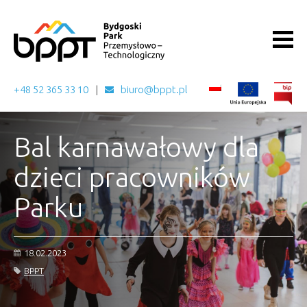
+48 52 365 33 10
biuro@bppt.pl
Bal karnawałowy dla
dzieci pracowników
Parku
18.02.2023
BPPT