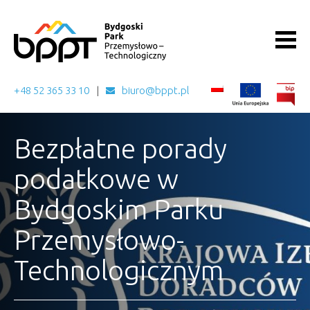
+48 52 365 33 10
biuro@bppt.pl
Bezpłatne porady
podatkowe w
Bydgoskim Parku
Przemysłowo-
Technologicznym