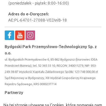
(poniedziałek - piątek: 8:00-16:00)
Adres do e-Doręczeń:
AE:PL-64701-27088-VEDWB-18
Bydgoski Park Przemysłowo-Technologiczny Sp. z
o.o.
ul. Bydgoskich Przemysłowców 6, 85-862 Bydgoszcz (biurowiec IDEA
Przestrzeń Biznesu), tel. 52 365 33 10, REGON: 340011279, NIP: 953-
249-38-87 Wysokość Kapitału Zakładowego Spółki: 123 748 000,00 zł
Sąd Rejonowy w Bydgoszczy, XIII Wydział Gospodarczy Krajowego
Rejestru Sądowego, KRS 0000237714
Partnerzy
Na tej stronie używane są Cookies, które pomagają nam