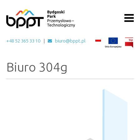
+48 52 365 33 10
biuro@bppt.pl
Biuro 304g