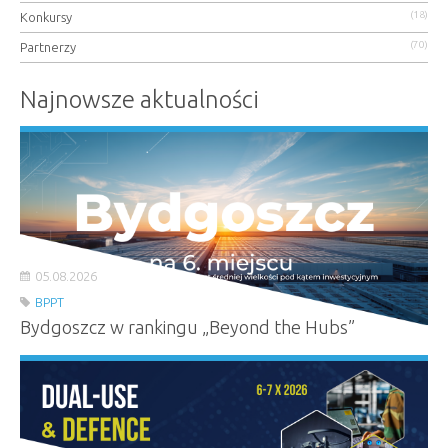
(18)
Konkursy
(70)
Partnerzy
Najnowsze aktualności
05.08.2026
BPPT
Bydgoszcz w rankingu „Beyond the Hubs”