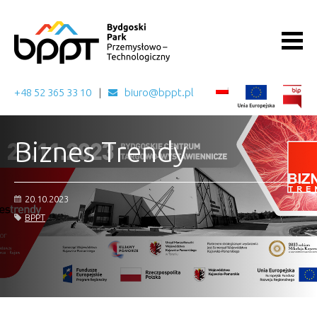
+48 52 365 33 10
biuro@bppt.pl
Biznes Trendy
20.10.2023
BPPT