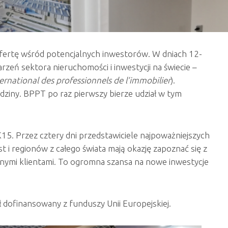
ertę wśród potencjalnych inwestorów. W dniach 12-
zeń sektora nieruchomości i inwestycji na świecie –
ernational des professionnels de l’immobilier
).
ziny. BPPT po raz pierwszy bierze udział w tym
K15. Przez cztery dni przedstawiciele najpoważniejszych
t i regionów z całego świata mają okazję zapoznać się z
alnymi klientami. To ogromna szansa na nowe inwestycje
dofinansowany z funduszy Unii Europejskiej.