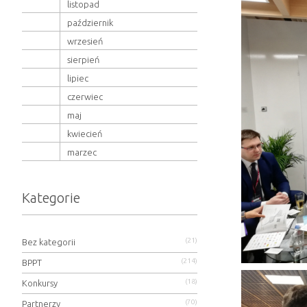
listopad
październik
wrzesień
sierpień
lipiec
czerwiec
maj
kwiecień
marzec
Kategorie
(21)
Bez kategorii
(214)
BPPT
(18)
Konkursy
(70)
Partnerzy