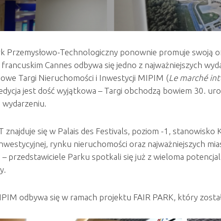
rk Przemysłowo-Technologiczny ponownie promuje swoją of
francuskim Cannes odbywa się jedno z najważniejszych wydar
we Targi Nieruchomości i Inwestycji MIPIM (
Le marché int
dycja jest dość wyjątkowa – Targi obchodzą bowiem 30. urod
 wydarzeniu.
 znajduje się w Palais des Festivals, poziom -1, stanowisko 
inwestycyjnej, rynku nieruchomości oraz najważniejszych mias
– przedstawiciele Parku spotkali się już z wieloma potencj
y.
PIM odbywa się w ramach projektu FAIR PARK, który został 