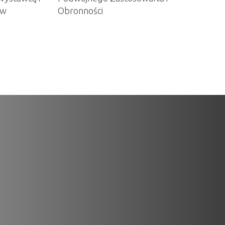
ów
Obronności