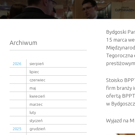
Bydgoski Pa
15 marca we 
Archiwum
Międzynarodo
Tegoroczna e
prestiżowym
2026
sierpień
lipiec
Stoisko BPPT
czerwiec
firm branży 
maj
ofertą BPPT 
kwiecień
w Bydgoszcz
marzec
luty
Wyjazd na MI
styczeń
2025
grudzień