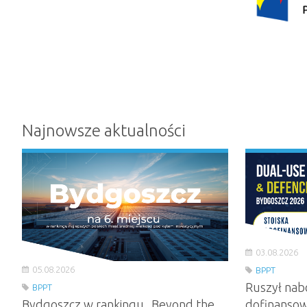
Najnowsze aktualności
03.08.2026
05.08.2026
BPPT
Ruszył nab
BPPT
Bydgoszcz w rankingu „Beyond the
dofinansow