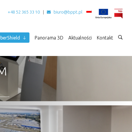
+48 52 365 33 10
biuro@bppt.pl
berShield
Panorama 3D
Aktualności
Kontakt
IM