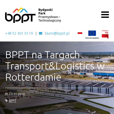
+48 52 365 33 10
biuro@bppt.pl
BPPT na Targach
Transport&Logistics w
Rotterdamie
23.11.2018
BPPT