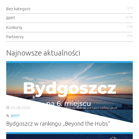
(21)
Bez kategorii
(214)
BPPT
(18)
Konkursy
(70)
Partnerzy
Najnowsze aktualności
05.08.2026
BPPT
Bydgoszcz w rankingu „Beyond the Hubs”