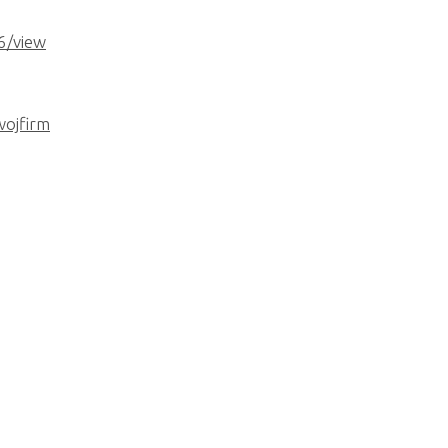
6/view
ojfirm