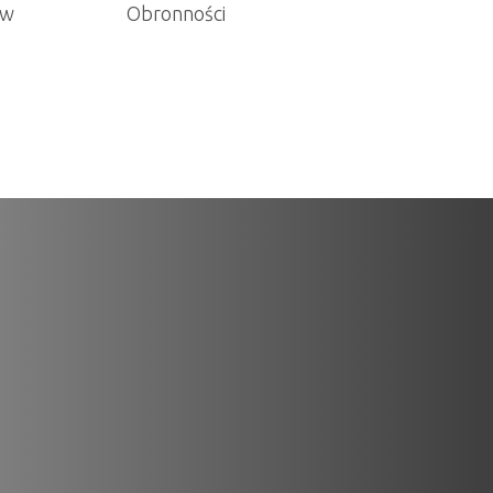
ów
Obronności