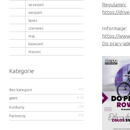
Regulamin:
wrzesień
https://dri
sierpień
lipiec
Informacje:
czerwiec
https://www
maj
Do pracy jad
kwiecień
marzec
Kategorie
(21)
Bez kategorii
(214)
BPPT
(18)
Konkursy
(70)
Partnerzy