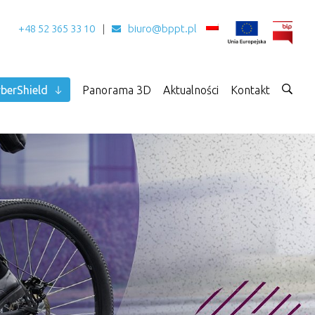
+48 52 365 33 10
biuro@bppt.pl
berShield
Panorama 3D
Aktualności
Kontakt