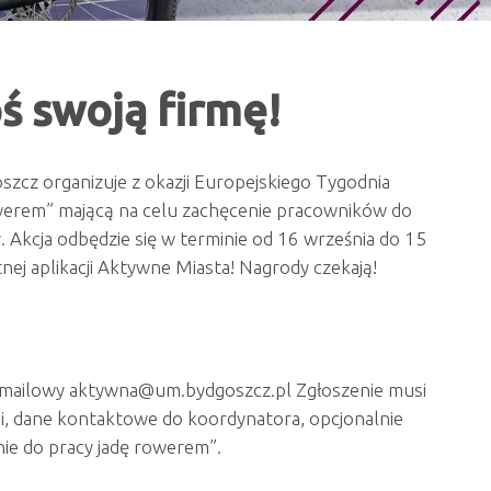
ś swoją firmę!
cz organizuje z okazji Europejskiego Tygodnia
werem” mającą na celu zachęcenie pracowników do
 Akcja odbędzie się w terminie od 16 września do 15
ej aplikacji Aktywne Miasta! Nagrody czekają!
es mailowy aktywna@um.bydgoszcz.pl Zgłoszenie musi
acji, dane kontaktowe do koordynatora, opcjonalnie
nie do pracy jadę rowerem”.