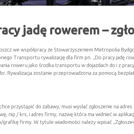
acy jadę rowerem – zgło
szcz we współpracy ze Stowarzyszeniem Metropolia Bydgosz
go Transportu rywalizację dla firm pn. „Do pracy jadę ro
nia roweru jako środka transportu w dojazdach do i z pracy.
 br. Rywalizacja zostanie przeprowadzona za pomocą bezpłatn
 chce przystąpić do zabawy, musi wysłać zgłoszenie na adr
wę, nip / krs, i adres firmy, nazwę która ma widnieć w aplik
o/grafikę firmy. W tytule wiadomości należy wpisać „Zgłosze