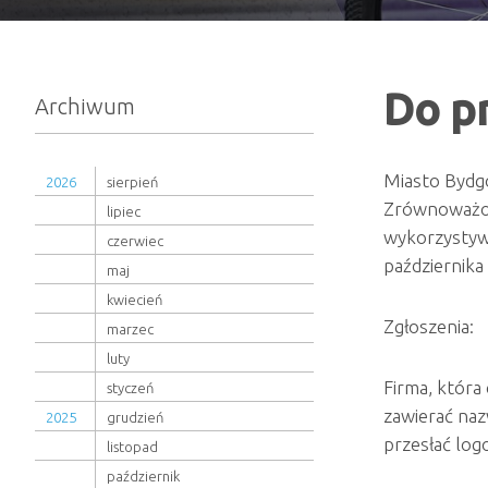
Do pr
Archiwum
Miasto Bydgo
2026
sierpień
Zrównoważone
lipiec
wykorzystywa
czerwiec
października
maj
kwiecień
Zgłoszenia:
marzec
luty
Firma, która
styczeń
zawierać naz
2025
grudzień
przesłać log
listopad
październik