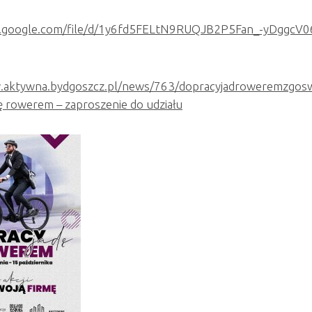
ve.google.com/file/d/1y6fd5FELtN9RUQJB2P5Fan_-yDggcV0
.aktywna.bydgoszcz.pl/news/763/dopracyjadroweremzgosw
ę rowerem – zaproszenie do udziału