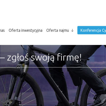
nas
Oferta inwestycyjna
Oferta najmu
Konferencja Cy
– zgłoś swoją firmę!