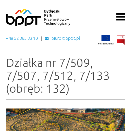
+48 52 365 33 10
biuro@bppt.pl
Działka nr 7/509,
7/507, 7/512, 7/133
(obręb: 132)