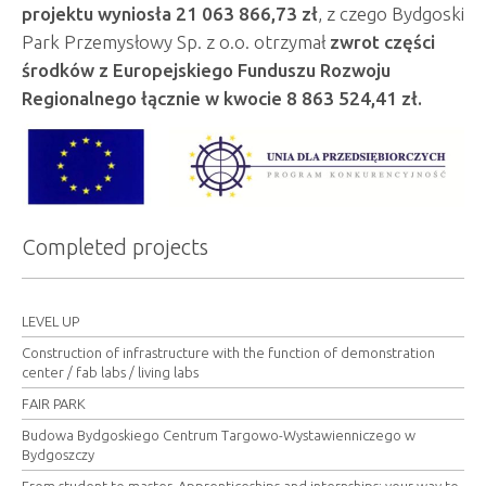
projektu wyniosła 21 063 866,73 zł
, z czego Bydgoski
Park Przemysłowy Sp. z o.o. otrzymał
zwrot części
środków z Europejskiego Funduszu Rozwoju
Regionalnego łącznie w kwocie 8 863
524,41 zł.
Completed projects
LEVEL UP
Construction of infrastructure with the function of demonstration
center / fab labs / living labs
FAIR PARK
Budowa Bydgoskiego Centrum Targowo-Wystawienniczego w
Bydgoszczy
From student to master. Apprenticeships and internships: your way to