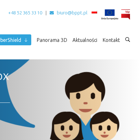
+48 52 365 33 10
biuro@bppt.pl
berShield
Panorama 3D
Aktualności
Kontakt
ox