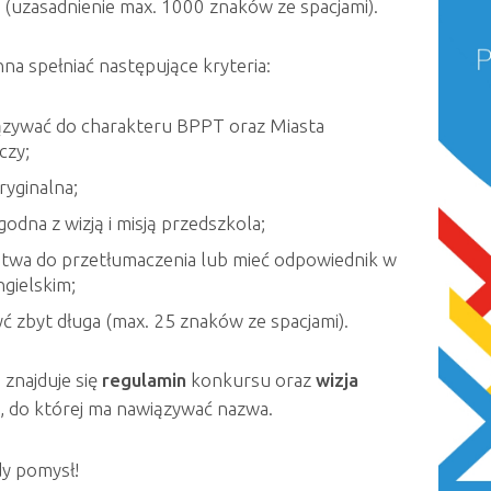
(uzasadnienie max. 1000 znaków ze spacjami).
a spełniać następujące kryteria:
ązywać do charakteru BPPT oraz Miasta
czy;
ryginalna;
godna z wizją i misją przedszkola;
atwa do przetłumaczenia lub mieć odpowiednik w
ngielskim;
yć zbyt długa (max. 25 znaków ze spacjami).
 znajduje się
regulamin
konkursu oraz
wizja
, do której ma nawiązywać nazwa.
dy pomysł!