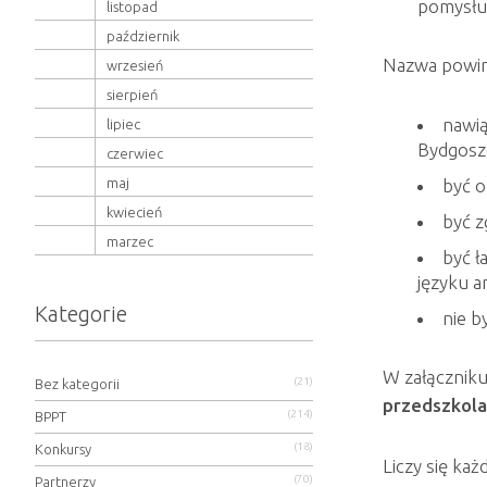
pomysłu 
listopad
październik
Nazwa powinn
wrzesień
sierpień
nawi
lipiec
Bydgosz
czerwiec
maj
być o
kwiecień
być z
marzec
być ł
języku a
Kategorie
nie b
W załączniku
(21)
Bez kategorii
przedszkola
(214)
BPPT
(18)
Konkursy
Liczy się każ
(70)
Partnerzy