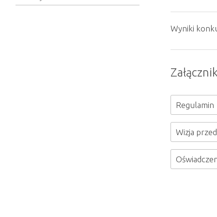
Wyniki konk
Załącznik
Regulamin
Wizja prze
Oświadczen