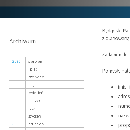
Bydgoski Pa
z planowaną
Archiwum
Zadaniem ko
2026
sierpień
lipiec
Pomysły nale
czerwiec
maj
imien
kwiecień
adres
marzec
nume
luty
nazwy
styczeń
2025
grudzień
prop