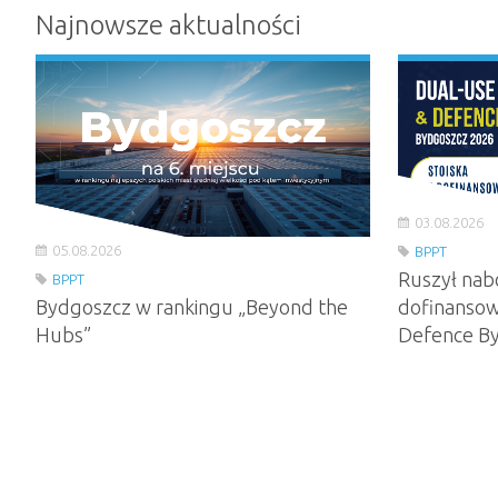
Najnowsze aktualności
03.08.2026
05.08.2026
BPPT
Ruszył nab
BPPT
Bydgoszcz w rankingu „Beyond the
dofinansow
Hubs”
Defence B