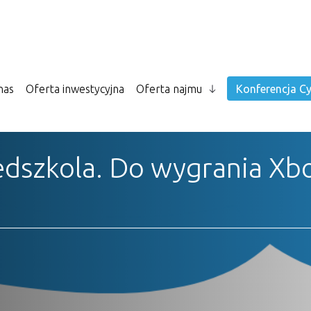
nas
Oferta inwestycyjna
Oferta najmu
Konferencja Cy
edszkola. Do wygrania Xb