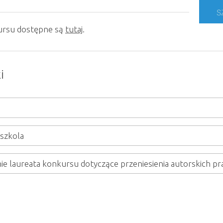
ursu dostępne są
tutaj
.
i
dszkola
ie laureata konkursu dotyczące przeniesienia autorskich 