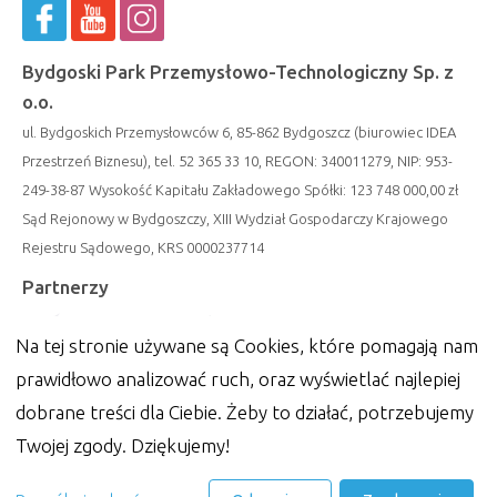
Bydgoski Park Przemysłowo-Technologiczny Sp. z
o.o.
ul. Bydgoskich Przemysłowców 6, 85-862 Bydgoszcz (biurowiec IDEA
Przestrzeń Biznesu), tel. 52 365 33 10, REGON: 340011279, NIP: 953-
249-38-87 Wysokość Kapitału Zakładowego Spółki: 123 748 000,00 zł
Sąd Rejonowy w Bydgoszczy, XIII Wydział Gospodarczy Krajowego
Rejestru Sądowego, KRS 0000237714
Partnerzy
Na tej stronie używane są Cookies, które pomagają nam
prawidłowo analizować ruch, oraz wyświetlać najlepiej
dobrane treści dla Ciebie. Żeby to działać, potrzebujemy
Twojej zgody. Dziękujemy!
© 2019 Bydgoski Park Przemysłowo-Technologiczny Sp. z o.o. Wszelkie