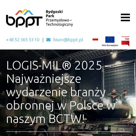
+48 52 365 33 10
biuro@bppt.pl
LOGIS-MIL® 2025 –
Najważniejsze
wydarzenie branży
obronnej w Polsce w
naszym BCTW!