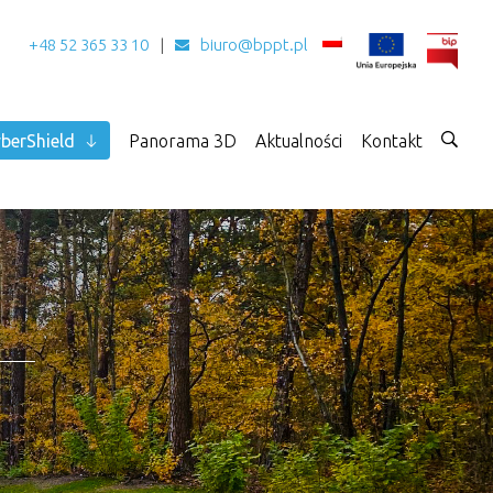
+48 52 365 33 10
biuro@bppt.pl
berShield
Panorama 3D
Aktualności
Kontakt