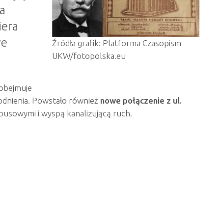
a
iera
we
Źródła grafik: Platforma Czasopism
UKW/fotopolska.eu
 obejmuje
odnienia. Powstało również
nowe połączenie z ul.
usowymi i wyspą kanalizującą ruch.