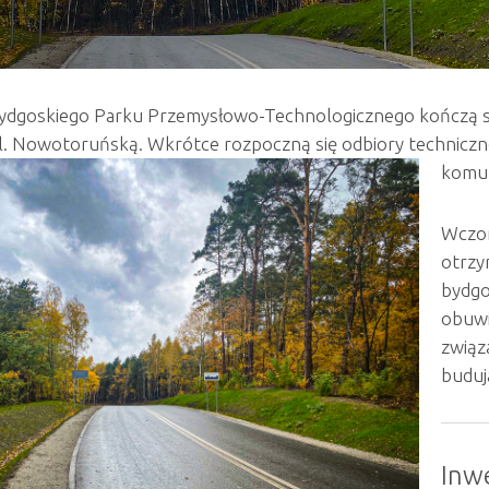
ydgoskiego Parku Przemysłowo-Technologicznego kończą się 
l. Nowotoruńską. Wkrótce rozpoczną się odbiory techniczne
komun
Wczor
otrzy
bydgo
obuw
związ
buduj
Inwe