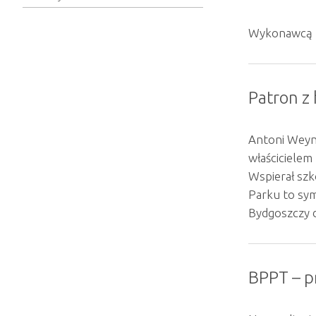
Wykonawcą z
Patron z
Antoni Weyne
właścicielem
Wspierał szk
Parku to sym
Bydgoszczy d
BPPT – pr