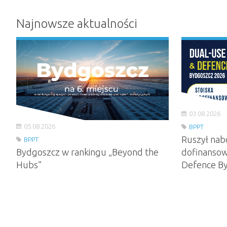
Najnowsze aktualności
03.08.2026
05.08.2026
BPPT
Ruszył nab
BPPT
Bydgoszcz w rankingu „Beyond the
dofinansow
Hubs”
Defence B