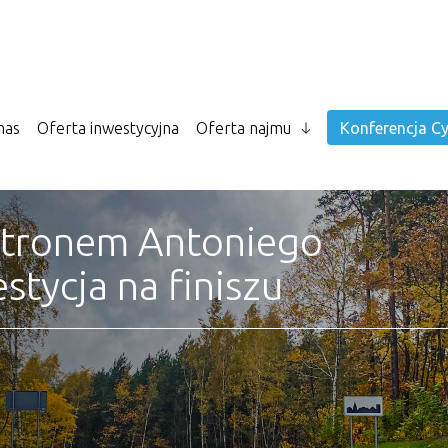
nas
Oferta inwestycyjna
Oferta najmu
Konferencja Cy
atronem Antoniego
tycja na finiszu