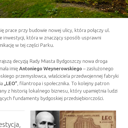
prace przy budowie nowej ulicy, która połączy ul.
 inwestycji, która w znaczący sposób usprawni
ikację w tej części Parku.
ajszą decyzją Rady Miasta Bydgoszczy nowa droga
mała imię
Antoniego Weynerowskiego
– zasłużonego
skiego przemysłowca, właściciela przedwojennej fabryki
ia
„LEO”
, filantropa i społecznika. To kolejny patron
any z historią lokalnego biznesu, który upamiętnia ludzi
ących fundamenty bydgoskiej przedsiębiorczości.
stycja,