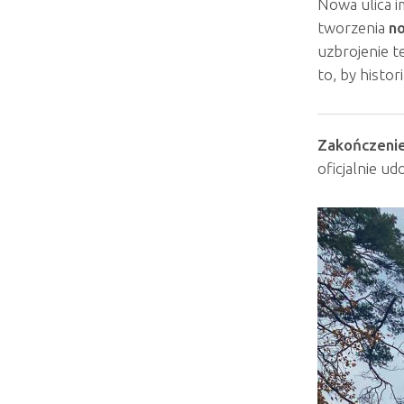
Nowa ulica i
tworzenia
no
uzbrojenie t
to, by histo
Zakończenie
oficjalnie u