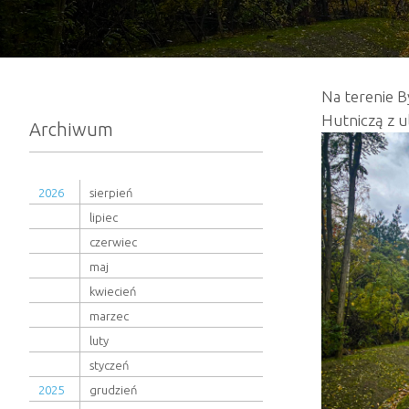
Na terenie B
Hutniczą z u
Archiwum
2026
sierpień
lipiec
czerwiec
maj
kwiecień
marzec
luty
styczeń
2025
grudzień