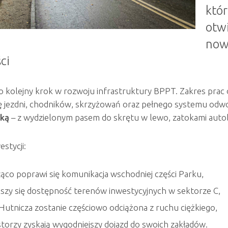
któr
otw
no
ci
o kolejny krok w rozwoju infrastruktury BPPT. Zakres prac
ę jezdni, chodników, skrzyżowań oraz pełnego systemu odw
ką
– z wydzielonym pasem do skrętu w lewo, zatokami autob
estycji:
ąco poprawi się komunikacja wschodniej części Parku,
szy się dostępność terenów inwestycyjnych w sektorze C,
 Hutnicza zostanie częściowo odciążona z ruchu ciężkiego,
torzy zyskają wygodniejszy dojazd do swoich zakładów.