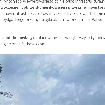
m. Antoniego Weynerowskiego to nie tylko infrastrukturalne
woczesnej, dobrze skomunikowanej i przyjaznej inwestor
erenów i infrastrukturę towarzyszącą, by oferować firmom 
ria bydgoskiego przemysłu była obecna w przestrzeni Parku –
 robót budowlanych
planowane jest w najbliższych tygodni
dostępniona użytkownikom.