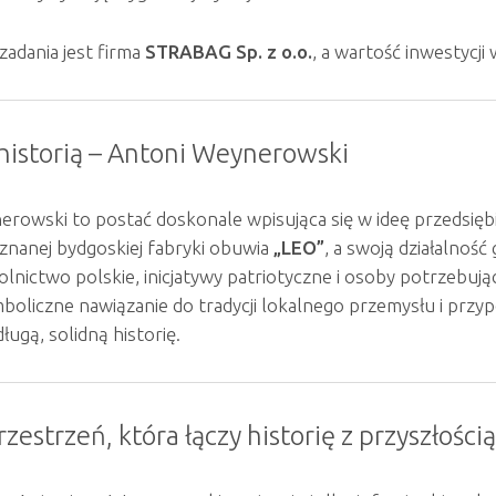
adania jest firma
STRABAG Sp. z o.o.
, a wartość inwestycji
 historią – Antoni Weynerowski
rowski to postać doskonale wpisująca się w ideę przedsiębi
 znanej bydgoskiej fabryki obuwia
„LEO”
, a swoją działalnoś
olnictwo polskie, inicjatywy patriotyczne i osoby potrzebuj
boliczne nawiązanie do tradycji lokalnego przemysłu i prz
ługą, solidną historię.
zestrzeń, która łączy historię z przyszłością