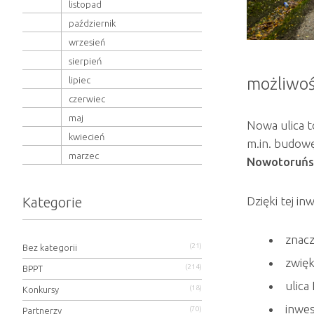
listopad
październik
wrzesień
sierpień
możliwoś
lipiec
czerwiec
maj
Nowa ulica t
kwiecień
m.in. budow
marzec
Nowotoruńs
Kategorie
Dzięki tej inw
znacz
(21)
Bez kategorii
zwięk
(214)
BPPT
ulica
(18)
Konkursy
inwes
(70)
Partnerzy