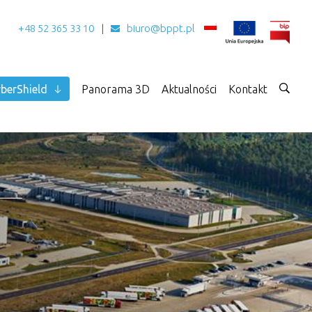
+48 52 365 33 10
biuro@bppt.pl
berShield
Panorama 3D
Aktualności
Kontakt