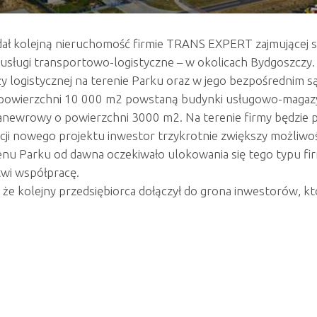
ł kolejną nieruchomość firmie TRANS EXPERT zajmującej się 
– usługi transportowo-logistyczne – w okolicach Bydgoszczy.
y logistycznej na terenie Parku oraz w jego bezpośrednim są
o powierzchni 10 000 m2 powstaną budynki usługowo-magazy
anewrowy o po
wierzchni 3000 m2. Na terenie firmy będzie 
zacji nowego projektu inwestor trzykrotnie zwiększy możliwoś
enu Parku od dawna oczekiwało ulokowania się tego typu fi
twi współpracę.
, że kolejny przedsiębiorca dołączył do grona inwestorów, k