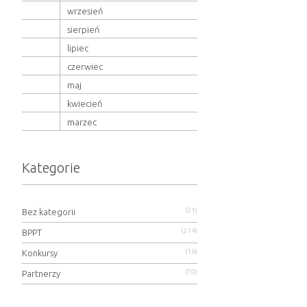
wrzesień
sierpień
lipiec
czerwiec
maj
kwiecień
marzec
Kategorie
(21)
Bez kategorii
(214)
BPPT
(18)
Konkursy
(70)
Partnerzy