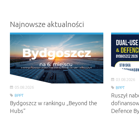
Najnowsze aktualności
03.08.2026
05.08.2026
BPPT
Ruszył nab
BPPT
Bydgoszcz w rankingu „Beyond the
dofinansow
Hubs”
Defence B