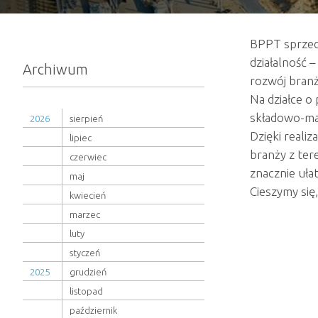
BPPT sprzeda
działalność 
Archiwum
rozwój branż
Na działce 
składowo-m
2026
sierpień
Dzięki reali
lipiec
branży z ter
czerwiec
znacznie uła
maj
Cieszymy się
kwiecień
marzec
luty
styczeń
2025
grudzień
listopad
październik