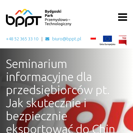
+48 52 365 33 10
biuro@bppt.pl
Seminarium
informacyjne dla
przedsiębiorców pt.
Jak skutecznie i
bezpiecznie
eksportować do Chin