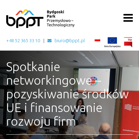
+48 52 365 33 10
biuro@bppt.pl
Spotkanie
networkingowe –
pozyskiwanie środków
UE i finansowanie
rozwoju firm