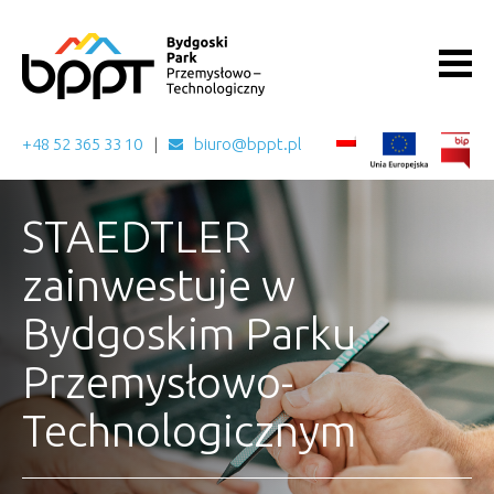
+48 52 365 33 10
biuro@bppt.pl
STAEDTLER
zainwestuje w
Bydgoskim Parku
Przemysłowo-
Technologicznym