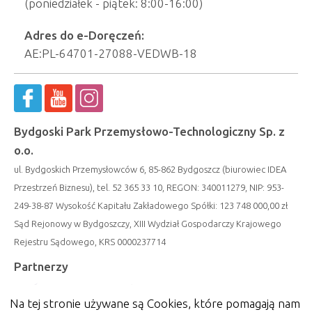
(poniedziałek - piątek: 8:00-16:00)
Adres do e-Doręczeń:
AE:PL-64701-27088-VEDWB-18
Bydgoski Park Przemysłowo-Technologiczny Sp. z
o.o.
ul. Bydgoskich Przemysłowców 6, 85-862 Bydgoszcz (biurowiec IDEA
Przestrzeń Biznesu), tel. 52 365 33 10, REGON: 340011279, NIP: 953-
249-38-87 Wysokość Kapitału Zakładowego Spółki: 123 748 000,00 zł
Sąd Rejonowy w Bydgoszczy, XIII Wydział Gospodarczy Krajowego
Rejestru Sądowego, KRS 0000237714
Partnerzy
Na tej stronie używane są Cookies, które pomagają nam