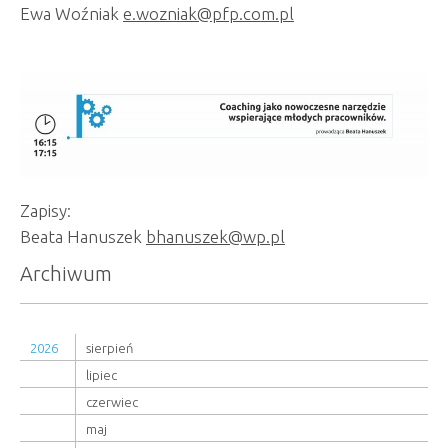
Ewa Woźniak
e.wozniak@pfp.com.pl
Zapisy:
Beata Hanuszek
bhanuszek@wp.pl
Archiwum
2026
sierpień
lipiec
czerwiec
maj