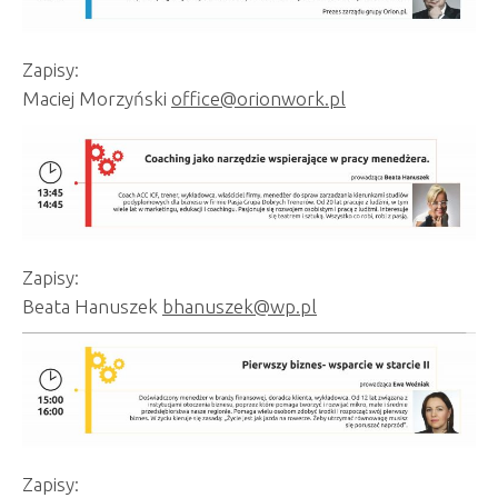
Zapisy:
Maciej Morzyński
office@orionwork.pl
Zapisy:
Beata Hanuszek
bhanuszek@wp.pl
Zapisy: