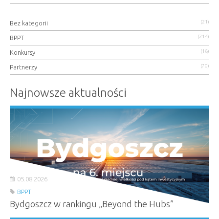
(21)
Bez kategorii
(214)
BPPT
(18)
Konkursy
(70)
Partnerzy
Najnowsze aktualności
05.08.2026
BPPT
Bydgoszcz w rankingu „Beyond the Hubs”