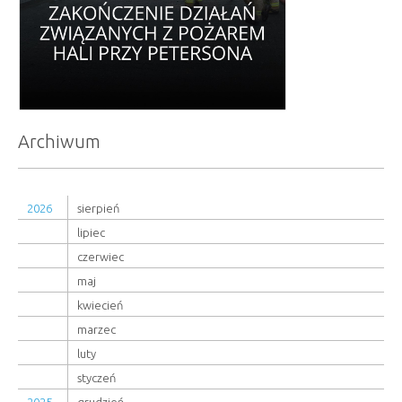
Archiwum
2026
sierpień
lipiec
czerwiec
maj
kwiecień
marzec
luty
styczeń