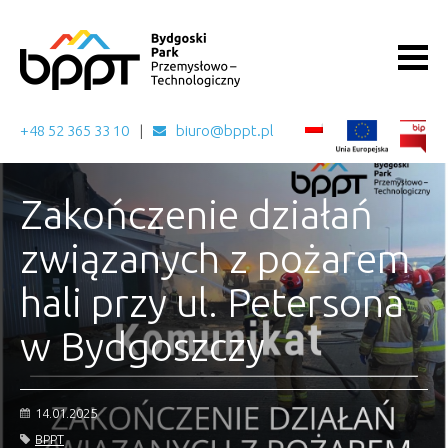
+48 52 365 33 10
biuro@bppt.pl
Zakończenie działań
związanych z pożarem
hali przy ul. Petersona
w Bydgoszczy
14.01.2025
BPPT