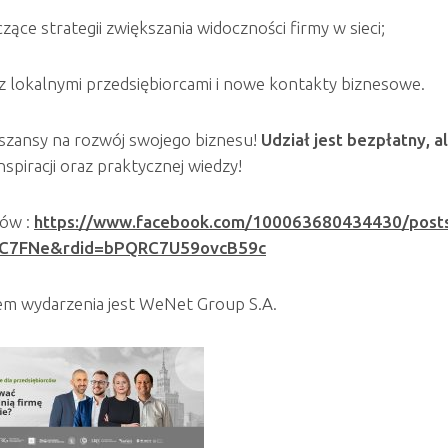
zące strategii zwiększania widoczności firmy w sieci;
 lokalnymi przedsiębiorcami i nowe kontakty biznesowe.
szansy na rozwój swojego biznesu!
Udział jest bezpłatny, a
nspiracji oraz praktycznej wiedzy!
sów :
https://www.facebook.com/100063680434430/pos
WC7FNe&rdid=bPQRC7U59ovcB59c
em wydarzenia jest WeNet Group S.A.