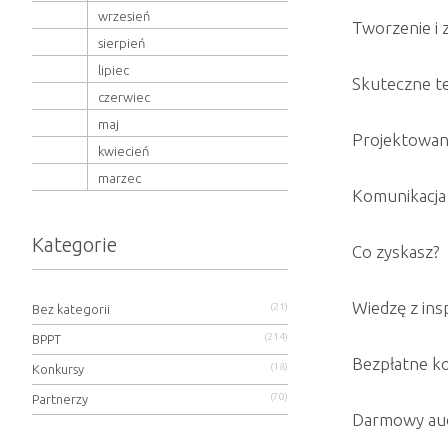
wrzesień
Tworzenie i 
sierpień
lipiec
Skuteczne te
czerwiec
maj
Projektowani
kwiecień
marzec
Komunikacja 
Kategorie
Co zyskasz?
Wiedzę z ins
(21)
Bez kategorii
(214)
BPPT
Bezpłatne ko
(18)
Konkursy
(70)
Partnerzy
Darmowy aud