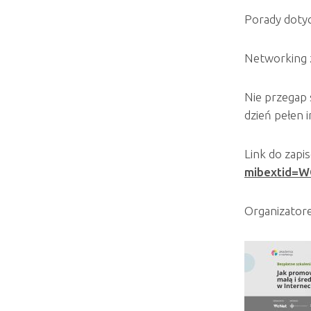
Porady dotyc
Networking z
Nie przegap 
dzień pełen i
Link do zapi
mibextid=
Organizator