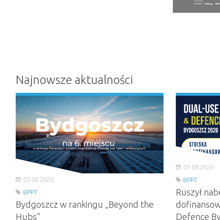
Najnowsze aktualności
03.08.2026
05.08.2026
BPPT
Ruszył nab
BPPT
Bydgoszcz w rankingu „Beyond the
dofinansow
Hubs”
Defence B