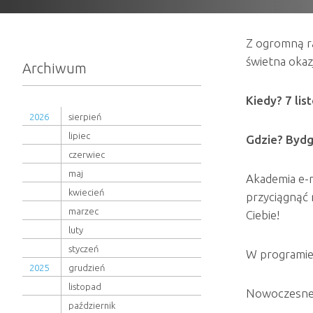
Z ogromną r
świetna okaz
Archiwum
Kiedy? 7 lis
2026
sierpień
lipiec
Gdzie? Bydg
czerwiec
maj
Akademia e-m
kwiecień
przyciągnąć 
marzec
Ciebie!
luty
styczeń
W programie
2025
grudzień
listopad
Nowoczesne 
październik