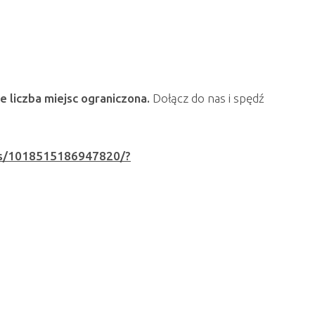
le liczba miejsc ograniczona.
Dołącz do nas i spędź
ts/1018515186947820/?