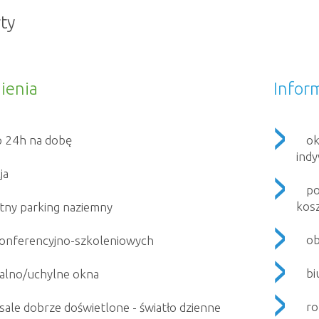
ty
ienia
Infor
p 24h na dobę
ok
indy
ja
po
kos
tny parking naziemny
ob
konferencyjno-szkoleniowych
bi
alno/uchylne okna
ro
i sale dobrze doświetlone - światło dzienne