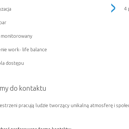
4 
yzacja
bar
t monitorowany
nie work- life balance
la dostępu
my do kontaktu
strzeni pracują ludzie tworzący unikalną atmosferę i społeczn