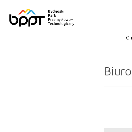
O 
Biur