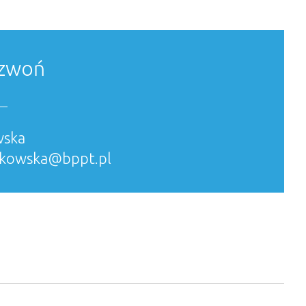
dzwoń
wska
lakowska@bppt.pl