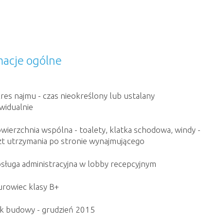
macje ogólne
res najmu - czas nieokreślony lub ustalany
widualnie
wierzchnia wspólna - toalety, klatka schodowa, windy -
zt utrzymania po stronie wynajmującego
sługa administracyjna w lobby recepcyjnym
urowiec klasy B+
k budowy - grudzień 2015