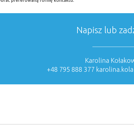
wybrać preferowaną formę kontaktu:
Napisz lub za
Karolina Kołako
+48 795 888 377
karolina.ko