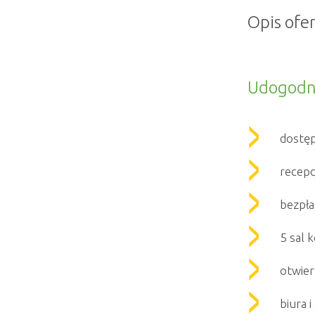
Opis ofer
Udogodn
dostę
recepc
bezpła
5 sal 
otwier
biura 