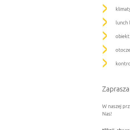
klimat
lunch 
obiek
otocze
kontro
Zaprasza
W naszej prze
Nas!