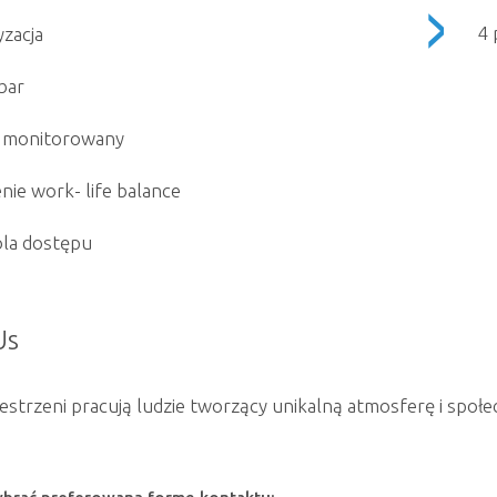
4 
yzacja
bar
t monitorowany
nie work- life balance
la dostępu
Us
strzeni pracują ludzie tworzący unikalną atmosferę i społeczn