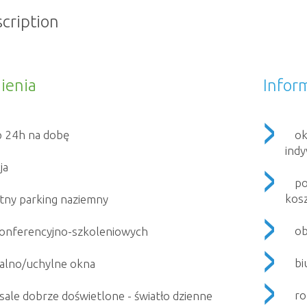
scription
ienia
Infor
p 24h na dobę
ok
indy
ja
po
kos
tny parking naziemny
ob
konferencyjno-szkoleniowych
bi
alno/uchylne okna
ro
i sale dobrze doświetlone - światło dzienne