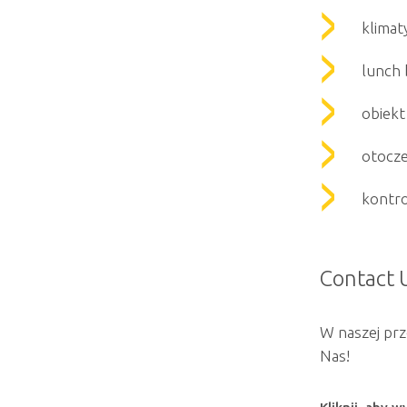
klimat
lunch 
obiek
otocze
kontro
Contact 
W naszej prze
Nas!