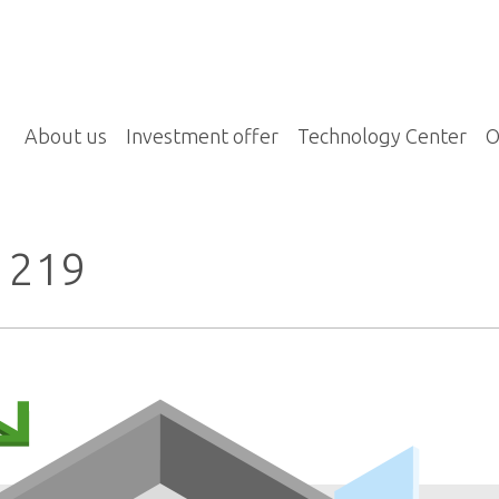
About us
Investment offer
Technology Center
O
o 219