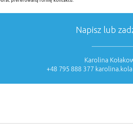
wybrać preferowaną formę kontaktu:
Napisz lub za
Karolina Kołako
+48 795 888 377
karolina.ko