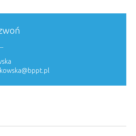
dzwoń
wska
lakowska@bppt.pl