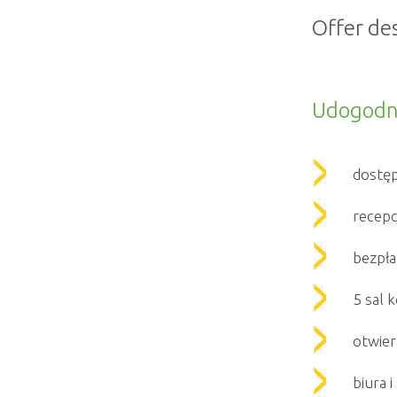
Offer de
Udogodn
dostę
recepc
bezpła
5 sal 
otwier
biura 