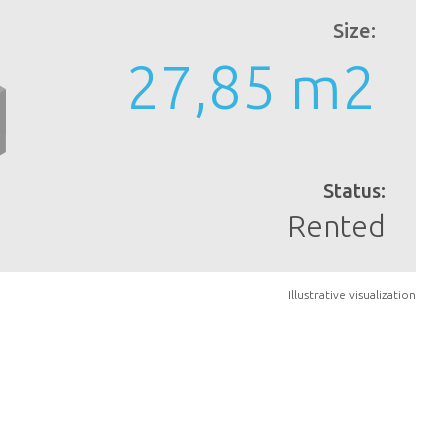
Size:
27,85 m
2
Status:
Rented
Illustrative visualization