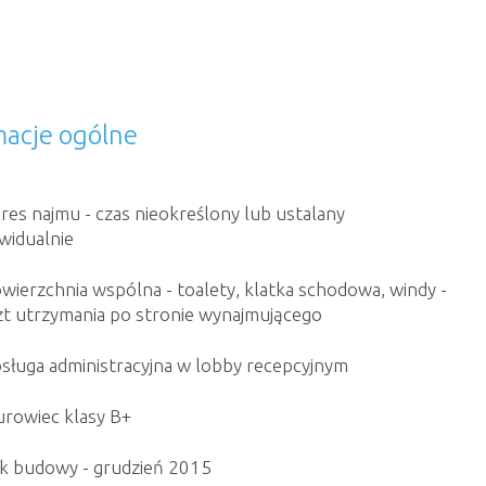
macje ogólne
res najmu - czas nieokreślony lub ustalany
widualnie
wierzchnia wspólna - toalety, klatka schodowa, windy -
zt utrzymania po stronie wynajmującego
sługa administracyjna w lobby recepcyjnym
urowiec klasy B+
k budowy - grudzień 2015