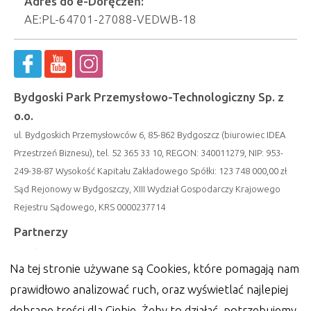
Adres do e-Doręczeń:
AE:PL-64701-27088-VEDWB-18
Bydgoski Park Przemysłowo-Technologiczny Sp. z
o.o.
ul. Bydgoskich Przemysłowców 6, 85-862 Bydgoszcz (biurowiec IDEA
Przestrzeń Biznesu), tel. 52 365 33 10, REGON: 340011279, NIP: 953-
249-38-87 Wysokość Kapitału Zakładowego Spółki: 123 748 000,00 zł
Sąd Rejonowy w Bydgoszczy, XIII Wydział Gospodarczy Krajowego
Rejestru Sądowego, KRS 0000237714
Partnerzy
Na tej stronie używane są Cookies, które pomagają nam
prawidłowo analizować ruch, oraz wyświetlać najlepiej
dobrane treści dla Ciebie. Żeby to działać, potrzebujemy