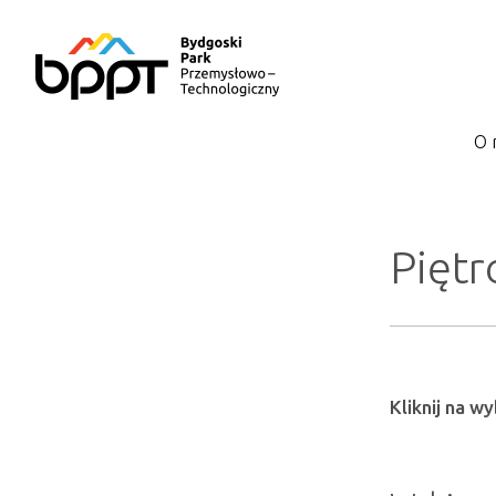
O 
Piętro
Kliknij na w